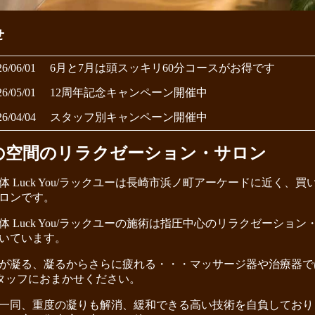
せ
26/06/01
6月と7月は頭スッキリ60分コースがお得です
26/05/01
12周年記念キャンペーン開催中
26/04/04
スタッフ別キャンペーン開催中
の空間のリラクゼーション・サロン
体 Luck You/ラックユーは長崎市浜ノ町アーケードに近く
ロンです。
体 Luck You/ラックユーの施術は指圧中心のリラクゼーシ
いています。
が凝る、凝るからさらに疲れる・・・マッサージ器や治療器では
スタッフにおまかせください。
一同、重度の凝りも解消、緩和できる高い技術を自負しており